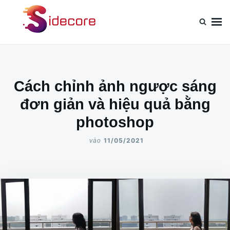
Nhảy
Tìm
đến
kiếm
nội
cho:
dung
Cách chỉnh ảnh ngược sáng
đơn giản và hiệu quả bằng
photoshop
11/05/2021
vào