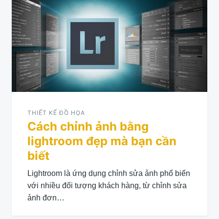
hướng
bài
viết
THIẾT KẾ ĐỒ HỌA
Cách chỉnh ảnh bằng
lightroom đẹp mà bạn cần
biết
Lightroom là ứng dụng chỉnh sửa ảnh phổ biến
với nhiều đối tượng khách hàng, từ chỉnh sửa
ảnh đơn…