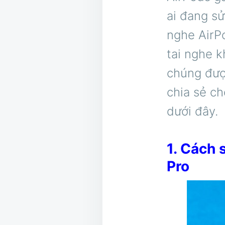
ai đang sử
nghe AirP
tai nghe 
chúng đượ
chia sẻ c
dưới đây.
1. Cách 
Pro