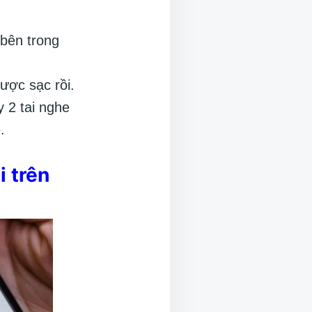
bên trong
ược sạc rồi.
y 2 tai nghe
.
i trên