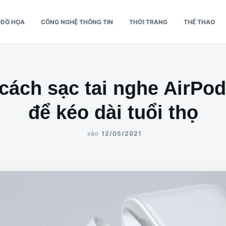
Ế ĐỒ HỌA
CÔNG NGHỆ THÔNG TIN
THỜI TRANG
THỂ THAO
ách sạc tai nghe AirPo
để kéo dài tuổi thọ
12/05/2021
vào