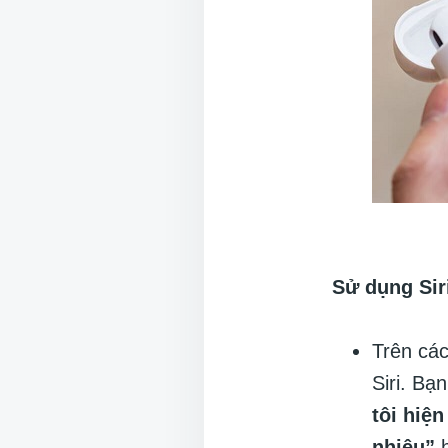
Sử dụng Sir
Trên các
Siri. Bạ
tôi hiện
nhiêu”
h