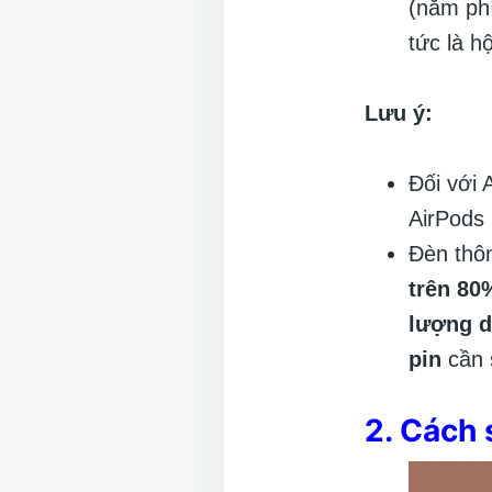
(nằm phí
tức là h
Lưu ý:
Đối với 
AirPods 
Đèn thô
trên 80
lượng 
pin
cần 
2. Cách 