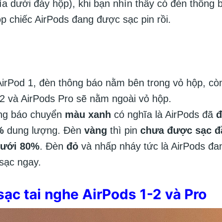
a dưới đáy hộp), khi bạn nhìn thấy có đèn thông 
ộp chiếc AirPods đang được sạc pin rồi.
AirPod 1, đèn thông báo nằm bên trong vỏ hộp, cò
2 và AirPods Pro sẽ nằm ngoài vỏ hộp.
ng báo chuyển
màu xanh
có nghĩa là AirPods đã
đ
%
dung lượng. Đèn
vàng
thì pin
chưa được sạc đ
dưới 80%
. Đèn
đỏ
và nhấp nháy tức là AirPods đ
sạc ngay.
sạc tai nghe AirPods 1-2 và Pro