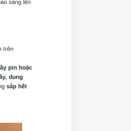
báo sáng lên
n trên
ầy pin hoặc
ầy, dung
ang
sắp hết