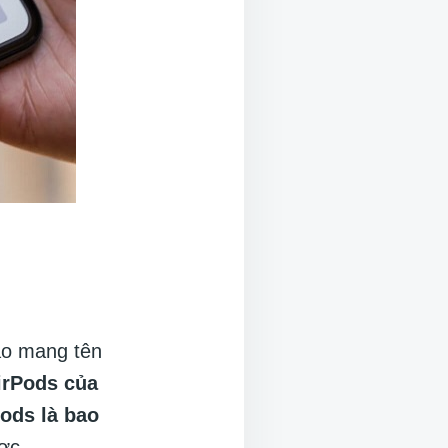
 ảo mang tên
irPods của
Pods là bao
ợc.