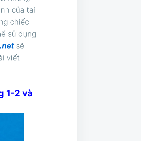
nh của tai
ng chiếc
hể sử dụng
.net
sẽ
i viết
g 1-2 và