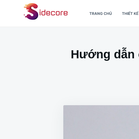
Nhảy
Tìm
TRANG CHỦ
THIẾT K
đến
kiếm
nội
cho:
dung
Hướng dẫn c