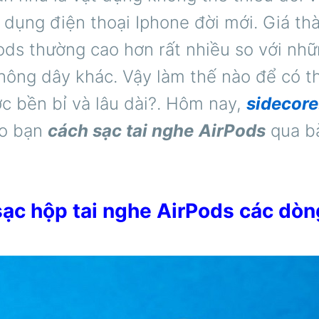
 dụng điện thoại Iphone đời mới. Giá thà
ods thường cao hơn rất nhiều so với nhữ
không dây khác. Vậy làm thế nào để có t
c bền bỉ và lâu dài?. Hôm nay,
sidecore
ho bạn
cách sạc tai nghe
AirPods
qua bà
sạc hộp tai nghe AirPods các dòn