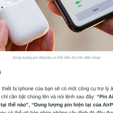
Dung lượng pin Airpods có thể hiển thị trên điện thoại
i
 thiết bị Iphone của bạn sẽ có một công cụ trợ lý
n chỉ cần bật chúng lên và nói lệnh sau đây:
“Pin A
 tại thế nào”, “Dung lượng pin hiện tại của Air
ay có thể gõ bàn phím những câu lệnh đó đều đư