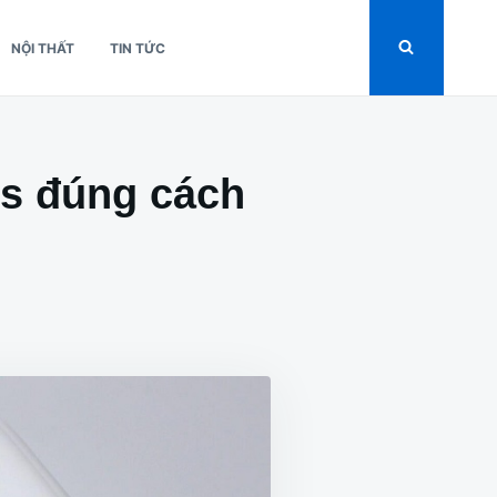
NỘI THẤT
TIN TỨC
ds đúng cách