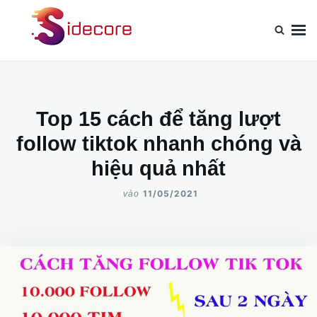
Nhảy
Tìm
đến
kiếm
nội
cho:
dung
Top 15 cách để tăng lượt
follow tiktok nhanh chóng và
hiệu quả nhất
11/05/2021
vào