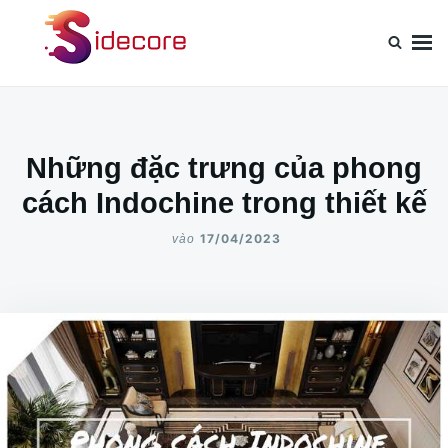
Nhảy
Tìm
đến
kiếm
nội
cho:
dung
Những đặc trưng của phong
cách Indochine trong thiết kế
17/04/2023
vào