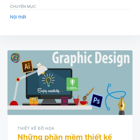
CHUYÊN MỤC
Nội thất
Điều
hướng
bài
viết
THIẾT KẾ ĐỒ HỌA
Những phần mềm thiết kế