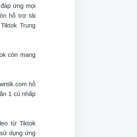
ẽ đáp ứng mọi
òn hỗ trợ tải
Tiktok Trung
ktok còn mang
Downtik.com hỗ
cần 1 cú nhấp
deo từ Tiktok
i sử dụng ứng