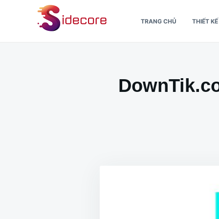
Nhảy
Tìm
TRANG CHỦ
THIẾT K
đến
kiếm
nội
cho:
dung
DownTik.co