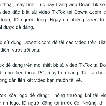
ện thoại, máy tính. Lúc này trang web Down Tik s
video đặc biệt tải video TikTok tại Downtik.com c
 logo, ID người dùng. Ngay cả những video từ 
i được dễ dàng.
ệc sử dụng Downtik.com để tải các video trên Ti
 điểm vượt trội sau:
tok dễ dàng trên mọi thiết bị: tải video TikTok tại 
t bị như điện thoại, PC, máy tính bảng. Tất cả chỉ 
ờng dẫn liên kết video bạn muốn tải về.
ktok xóa logo dễ dàng: Thông thường khi tải vi
dính logo, ID người đăng tải trước đó. Những kh