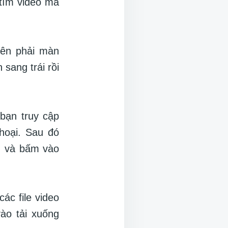
 tìm video mà
bên phải màn
sang trái rồi
bạn truy cập
hoại. Sau đó
”, và bấm vào
ác file video
vào tải xuống