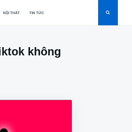
NỘI THẤT
TIN TỨC
iktok không