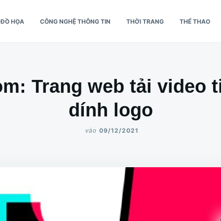
Ế ĐỒ HỌA
CÔNG NGHỆ THÔNG TIN
THỜI TRANG
THỂ THAO
m: Trang web tải video t
dính logo
09/12/2021
vào