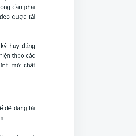
hông cần phải
ideo được tải
 ký hay đăng
hiện theo các
hình mờ chất
ể dễ dàng tải
om