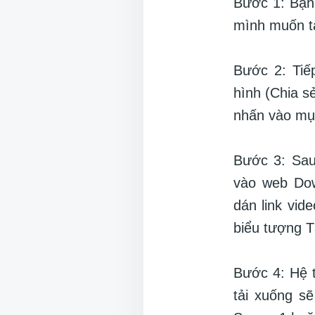
Bước 1: Bạn 
mình muốn t
Bước 2: Tiế
hình (Chia s
nhấn vào mục
Bước 3: Sau
vào web Dow
dán link vid
biểu tượng 
Bước 4: Hệ t
tải xuống sẽ