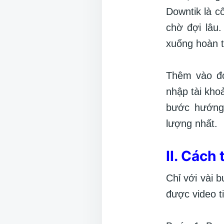
Downtik là c
chờ đợi lâu.
xuống hoàn t
Thêm vào đó
nhập tài kho
bước hướng 
lượng nhất.
II. Cách
Chỉ với vài 
được video t