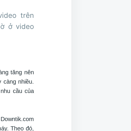
ideo trên
mờ ở video
àng tăng nên
y càng nhiều.
 nhu cầu của
 Downtik.com
máy. Theo đó,