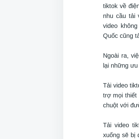
tiktok về đi
nhu cầu tải 
video không
Quốc cũng tả
Ngoài ra, vi
lại những ưu
Tải video tik
trợ mọi thiế
chuột với đư
Tải video ti
xuống sẽ bị 