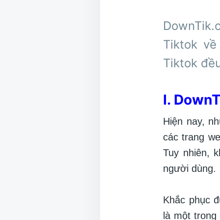
DownTik.
Tiktok về
Tiktok đề
I. DownT
Hiện nay, n
các trang we
Tuy nhiên, 
người dùng.
Khắc phục đ
là một trong