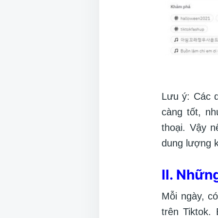
Lưu ý: Các d
càng tốt, n
thoại. Vậy n
dung lượng 
II. Nhữn
Mỗi ngày, có
trên Tiktok