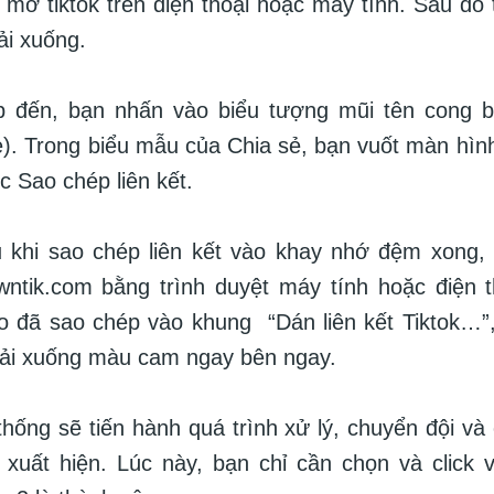
mở tiktok trên điện thoại hoặc máy tính. Sau đó
ải xuống.
p đến, bạn nhấn vào biểu tượng mũi tên cong 
ẻ). Trong biểu mẫu của Chia sẻ, bạn vuốt màn hình 
 Sao chép liên kết.
 khi sao chép liên kết vào khay nhớ đệm xong, 
ntik.com bằng trình duyệt máy tính hoặc điện t
eo đã sao chép vào khung “Dán liên kết Tiktok…
Tải xuống màu cam ngay bên ngay.
hống sẽ tiến hành quá trình xử lý, chuyển đội và c
 xuất hiện. Lúc này, bạn chỉ cần chọn và click 