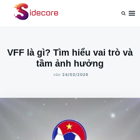
Nhảy
Tìm
đến
kiếm
nội
cho:
dung
VFF là gì? Tìm hiểu vai trò và
tầm ảnh hưởng
24/03/2026
vào